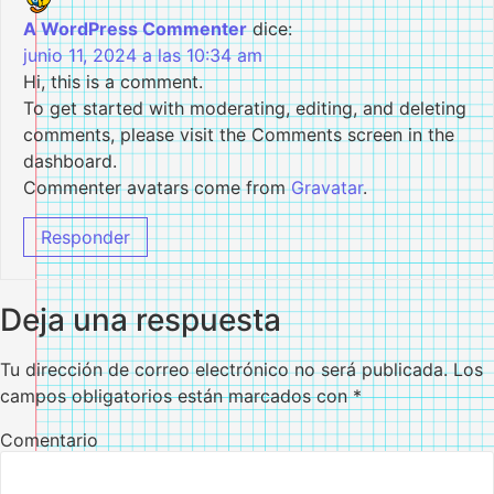
A WordPress Commenter
dice:
junio 11, 2024 a las 10:34 am
Hi, this is a comment.
To get started with moderating, editing, and deleting
comments, please visit the Comments screen in the
dashboard.
Commenter avatars come from
Gravatar
.
Responder
Deja una respuesta
Tu dirección de correo electrónico no será publicada.
Los
campos obligatorios están marcados con
*
Comentario